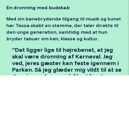
Interesse
En dronning med budskab
Med sin banebrydende tilgang til musik og kunst
Karnevalslounge
har Tessa skabt en stemme, der taler direkte til
Børnekarneval
den unge generation, samtidig med at hun
bryder tabuer om køn, klasse og kultur.
Stjerneparaden
”Det ligger lige til højre
ben
et, at jeg
skal være dronning af Karneval. Jeg
ved, jeres gæster kan feste igennem i
Parken. Så jeg glæder mig vildt til at se
dem i paraden, og så får vi fyret op
under scenen igen! Aalborg –
Sjakalinas – vi får en stor dag”, siger
Tessa med skælven i stemmen!
Tessas kunstneriske univers er bygget på
ægthed og ufiltreret selvtillid, hvilket gør hende
til et forbillede for alle, der tør at stå ved deres