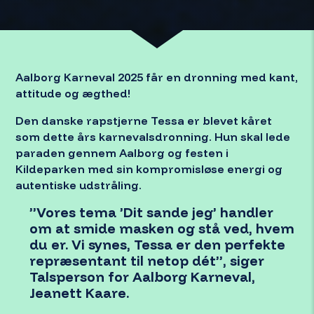
Aalborg Karneval 2025 får en dronning med kant,
attitude og ægthed!
Den danske rapstjerne Tessa er blevet kåret
×
som dette års karnevalsdronning. Hun skal lede
Vil du være den første til at høre, når der er
paraden gennem Aalborg og festen i
nyt om karneval, kunstnere, og billetter til
årets Aalborg Karneval?
Kildeparken med sin kompromisløse energi og
autentiske udstråling.
Fornavn
”Vores tema ’Dit sande jeg’ handler
om at smide masken og stå ved, hvem
du er. Vi synes, Tessa er den perfekte
repræsentant til netop dét”, siger
*
Email
Talsperson for Aalborg Karneval,
Jeanett Kaare.