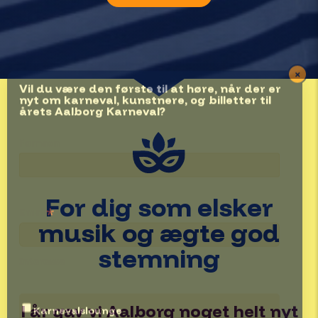
×
Vil du være den første til at høre, når der er
nyt om karneval, kunstnere, og billetter til
årets Aalborg Karneval?
Fornavn
For dig som elsker
*
Email
musik og ægte god
stemning
Interesse
Karnevalslounge
I år gav vi Aalborg noget helt nyt